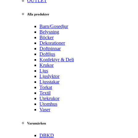
OUTLET
Alla produkter
Barn/Gosedjur
Belysning
Böcker
Dekorationer
Doftpinnar
Doftljus
Konfektyr & Deli
Krukor
Ljus
Ljuslyktor
Ljusstakar
Torkat
Textil
Utekrukor
Utomhus
Vaser
Varumärken
DBKD