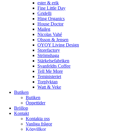
ester & erik
Fine Little Day
Gridelli
Hing Organics
House Doctor
Maileg
Nicolas Vahé
Olsson & Jensen
OYOY Living Design
Storefactory
Strömshaga
Stärkelsefabriken
Svanfeldts Coffee
Tell Me More
Teministeriet
Torplyktan
Watt & Veke
Butiken
Butiken
Öppettider
Bröllop
Kontakt
Kontakta oss
Vanliga frågor
Köpvillkor