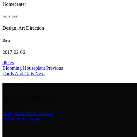
Homecenter
Services:
Design, Art Direction
Date:
2017-02-06
0
likes
Blooming Houseplant
Previous
Cards And Gifts
Next
BUTIKEN
Torggatan 5, 53431 Vara
0512-10095
info@greenflowerspots.se
@greenflowerspots