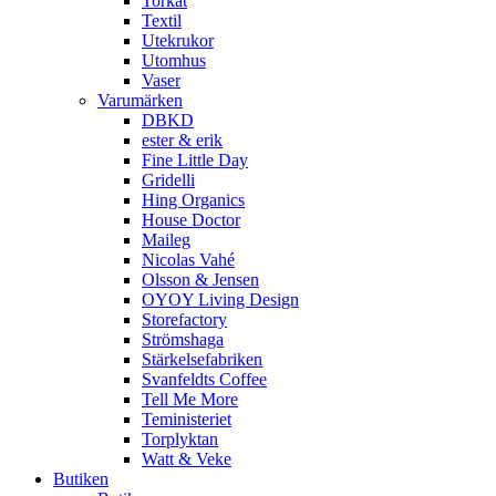
Torkat
Textil
Utekrukor
Utomhus
Vaser
Varumärken
DBKD
ester & erik
Fine Little Day
Gridelli
Hing Organics
House Doctor
Maileg
Nicolas Vahé
Olsson & Jensen
OYOY Living Design
Storefactory
Strömshaga
Stärkelsefabriken
Svanfeldts Coffee
Tell Me More
Teministeriet
Torplyktan
Watt & Veke
Butiken