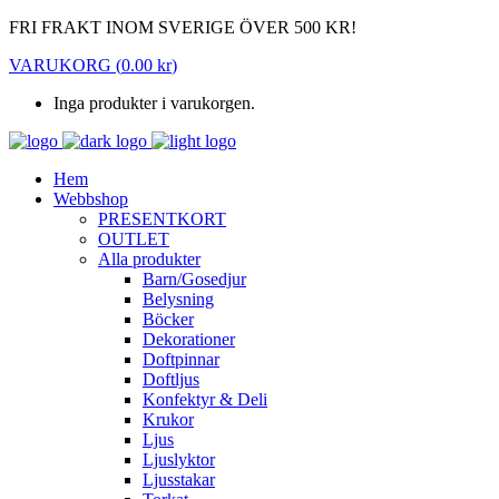
FRI FRAKT INOM SVERIGE ÖVER 500 KR!
VARUKORG
(
0.00
kr
)
Inga produkter i varukorgen.
Hem
Webbshop
PRESENTKORT
OUTLET
Alla produkter
Barn/Gosedjur
Belysning
Böcker
Dekorationer
Doftpinnar
Doftljus
Konfektyr & Deli
Krukor
Ljus
Ljuslyktor
Ljusstakar