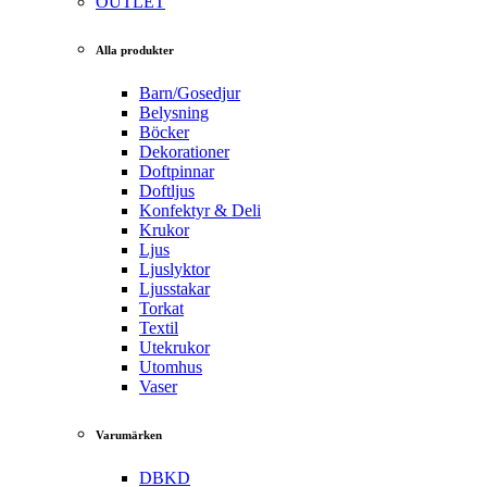
OUTLET
Alla produkter
Barn/Gosedjur
Belysning
Böcker
Dekorationer
Doftpinnar
Doftljus
Konfektyr & Deli
Krukor
Ljus
Ljuslyktor
Ljusstakar
Torkat
Textil
Utekrukor
Utomhus
Vaser
Varumärken
DBKD