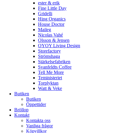
ester & erik
Fine Little Day
Gridelli
Hing Organics
House Doctor
Maileg
Nicolas Vahé
Olsson & Jensen
OYOY Living Design
Storefactory
Strömshaga
Stärkelsefabriken
Svanfeldts Coffee
Tell Me More
Teministeriet
Torplyktan
Watt & Veke
Butiken
Butiken
Öppettider
Bröllop
Kontakt
Kontakta oss
Vanliga frågor
Köpvillkor