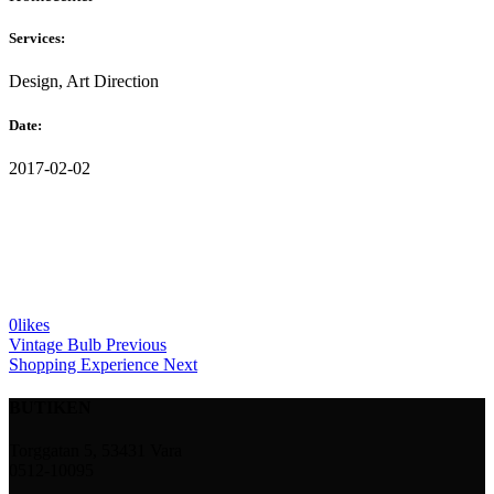
Services:
Design, Art Direction
Date:
2017-02-02
0
likes
Vintage Bulb
Previous
Shopping Experience
Next
BUTIKEN
Torggatan 5, 53431 Vara
0512-10095