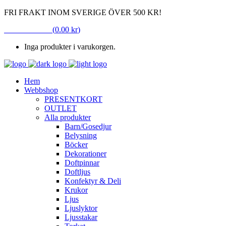
FRI FRAKT INOM SVERIGE ÖVER 500 KR!
VARUKORG
(
0.00
kr
)
Inga produkter i varukorgen.
Hem
Webbshop
PRESENTKORT
OUTLET
Alla produkter
Barn/Gosedjur
Belysning
Böcker
Dekorationer
Doftpinnar
Doftljus
Konfektyr & Deli
Krukor
Ljus
Ljuslyktor
Ljusstakar