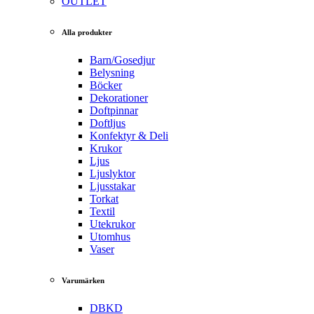
OUTLET
Alla produkter
Barn/Gosedjur
Belysning
Böcker
Dekorationer
Doftpinnar
Doftljus
Konfektyr & Deli
Krukor
Ljus
Ljuslyktor
Ljusstakar
Torkat
Textil
Utekrukor
Utomhus
Vaser
Varumärken
DBKD