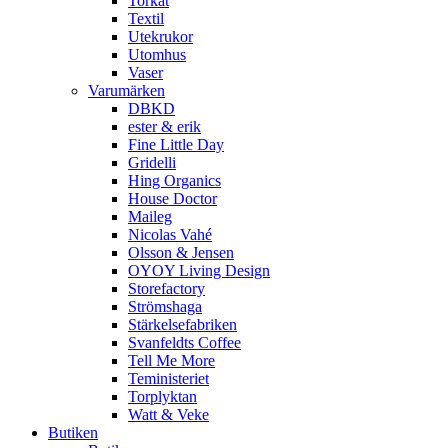
Torkat
Textil
Utekrukor
Utomhus
Vaser
Varumärken
DBKD
ester & erik
Fine Little Day
Gridelli
Hing Organics
House Doctor
Maileg
Nicolas Vahé
Olsson & Jensen
OYOY Living Design
Storefactory
Strömshaga
Stärkelsefabriken
Svanfeldts Coffee
Tell Me More
Teministeriet
Torplyktan
Watt & Veke
Butiken