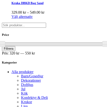
Kruka DBKD Bag Sand
Prisintervall:
329.00
kr
–
549.00
kr
329.00 kr
Välj alternativ
till
Sök
549.00 kr
Price
Pris
Pris
Filtrera
från
till
Pris:
320 kr
—
550 kr
Kategorier
Alla produkter
Barn/Gosedjur
Dekorationer
Doftljus
Jul
Kök
Konfektyr & Deli
Krukor
Ljus