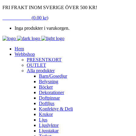
FRI FRAKT INOM SVERIGE ÖVER 500 KR!
VARUKORG
(
0.00
kr
)
Inga produkter i varukorgen.
Hem
Webbshop
PRESENTKORT
OUTLET
Alla produkter
Barn/Gosedjur
Belysning
Böcker
Dekorationer
Doftpinnar
Doftljus
Konfektyr & Deli
Krukor
Ljus
Ljuslyktor
Ljusstakar