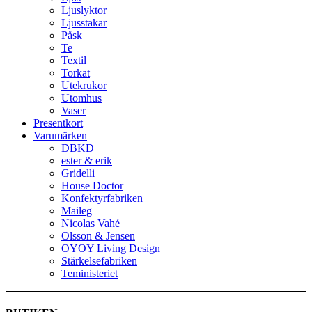
Ljuslyktor
Ljusstakar
Påsk
Te
Textil
Torkat
Utekrukor
Utomhus
Vaser
Presentkort
Varumärken
DBKD
ester & erik
Gridelli
House Doctor
Konfektyrfabriken
Maileg
Nicolas Vahé
Olsson & Jensen
OYOY Living Design
Stärkelsefabriken
Teministeriet