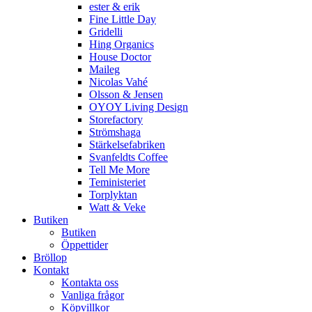
ester & erik
Fine Little Day
Gridelli
Hing Organics
House Doctor
Maileg
Nicolas Vahé
Olsson & Jensen
OYOY Living Design
Storefactory
Strömshaga
Stärkelsefabriken
Svanfeldts Coffee
Tell Me More
Teministeriet
Torplyktan
Watt & Veke
Butiken
Butiken
Öppettider
Bröllop
Kontakt
Kontakta oss
Vanliga frågor
Köpvillkor