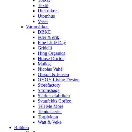
Torkat
Textil
Utekrukor
Utomhus
Vaser
Varumärken
DBKD
ester & erik
Fine Little Day
Gridelli
Hing Organics
House Doctor
Maileg
Nicolas Vahé
Olsson & Jensen
OYOY Living Design
Storefactory
Strömshaga
Stärkelsefabriken
Svanfeldts Coffee
Tell Me More
Teministeriet
Torplyktan
Watt & Veke
Butiken