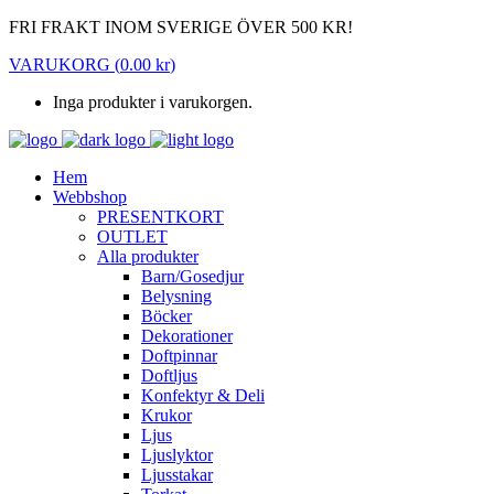
FRI FRAKT INOM SVERIGE ÖVER 500 KR!
VARUKORG
(
0.00
kr
)
Inga produkter i varukorgen.
Hem
Webbshop
PRESENTKORT
OUTLET
Alla produkter
Barn/Gosedjur
Belysning
Böcker
Dekorationer
Doftpinnar
Doftljus
Konfektyr & Deli
Krukor
Ljus
Ljuslyktor
Ljusstakar