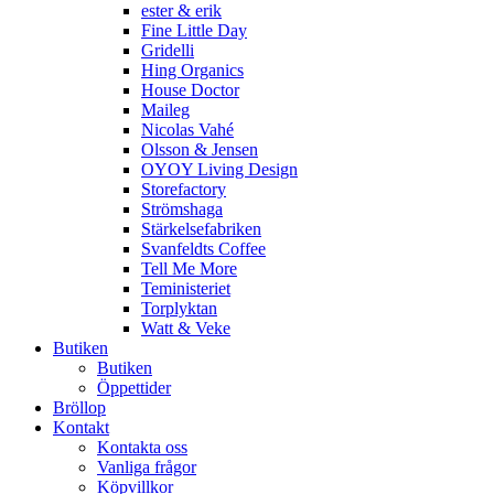
ester & erik
Fine Little Day
Gridelli
Hing Organics
House Doctor
Maileg
Nicolas Vahé
Olsson & Jensen
OYOY Living Design
Storefactory
Strömshaga
Stärkelsefabriken
Svanfeldts Coffee
Tell Me More
Teministeriet
Torplyktan
Watt & Veke
Butiken
Butiken
Öppettider
Bröllop
Kontakt
Kontakta oss
Vanliga frågor
Köpvillkor