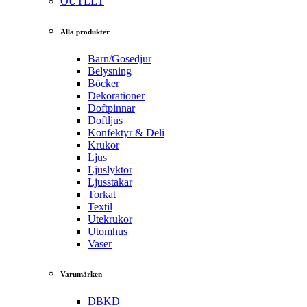
OUTLET
Alla produkter
Barn/Gosedjur
Belysning
Böcker
Dekorationer
Doftpinnar
Doftljus
Konfektyr & Deli
Krukor
Ljus
Ljuslyktor
Ljusstakar
Torkat
Textil
Utekrukor
Utomhus
Vaser
Varumärken
DBKD