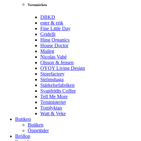
Varumärken
DBKD
ester & erik
Fine Little Day
Gridelli
Hing Organics
House Doctor
Maileg
Nicolas Vahé
Olsson & Jensen
OYOY Living Design
Storefactory
Strömshaga
Stärkelsefabriken
Svanfeldts Coffee
Tell Me More
Teministeriet
Torplyktan
Watt & Veke
Butiken
Butiken
Öppettider
Bröllop