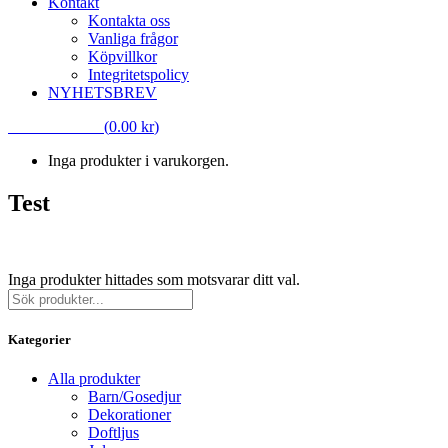
Kontakt
Kontakta oss
Vanliga frågor
Köpvillkor
Integritetspolicy
NYHETSBREV
VARUKORG
(
0.00
kr
)
Inga produkter i varukorgen.
Test
Test
Inga produkter hittades som motsvarar ditt val.
Sök
Kategorier
Alla produkter
Barn/Gosedjur
Dekorationer
Doftljus