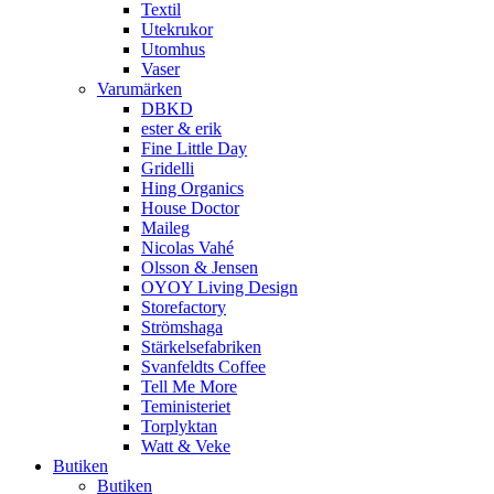
Textil
Utekrukor
Utomhus
Vaser
Varumärken
DBKD
ester & erik
Fine Little Day
Gridelli
Hing Organics
House Doctor
Maileg
Nicolas Vahé
Olsson & Jensen
OYOY Living Design
Storefactory
Strömshaga
Stärkelsefabriken
Svanfeldts Coffee
Tell Me More
Teministeriet
Torplyktan
Watt & Veke
Butiken
Butiken