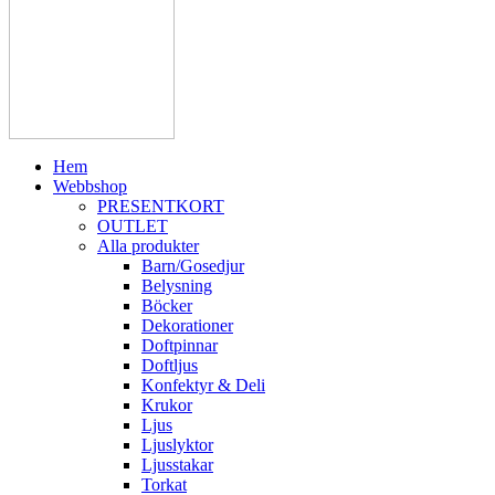
Hem
Webbshop
PRESENTKORT
OUTLET
Alla produkter
Barn/Gosedjur
Belysning
Böcker
Dekorationer
Doftpinnar
Doftljus
Konfektyr & Deli
Krukor
Ljus
Ljuslyktor
Ljusstakar
Torkat