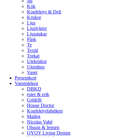
Jul
Kök
Konfektyr & Deli
Krukor
Ljus
Ljuslyktor
Ljusstakar
Påsk
Te
Textil
Torkat
Utekrukor
Utomhus
Vaser
Presentkort
Varumärken
DBKD
ester & erik
Gridelli
House Doctor
Konfektyrfabriken
Maileg
Nicolas Vahé
Olsson & Jensen
OYOY Living Design