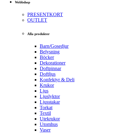
Webbshop
PRESENTKORT
OUTLET
Alla produkter
Barn/Gosedjur
Belysning
Böcker
Dekorationer
Doftpinnar
Doftljus
Konfektyr & Deli
Krukor
Ljus
Ljuslyktor
Ljusstakar
Torkat
Textil
Utekrukor
Utomhus
Vaser