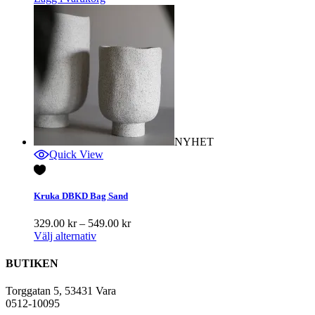
NYHET
Quick View
Kruka DBKD Bag Sand
Prisintervall:
329.00
kr
–
549.00
kr
329.00 kr
Välj alternativ
till
549.00 kr
BUTIKEN
Torggatan 5, 53431 Vara
0512-10095