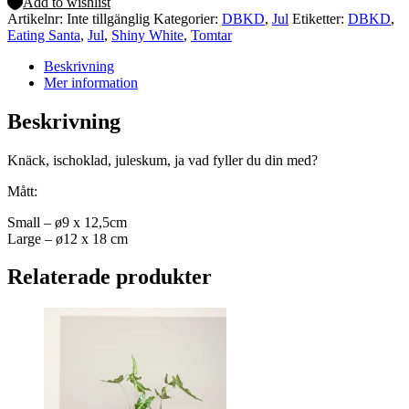
Add to wishlist
Artikelnr:
Inte tillgänglig
Kategorier:
DBKD
,
Jul
Etiketter:
DBKD
,
Eating Santa
,
Jul
,
Shiny White
,
Tomtar
Beskrivning
Mer information
Beskrivning
Knäck, ischoklad, juleskum, ja vad fyller du din med?
Mått:
Small – ø9 x 12,5cm
Large – ø12 x 18 cm
Relaterade produkter