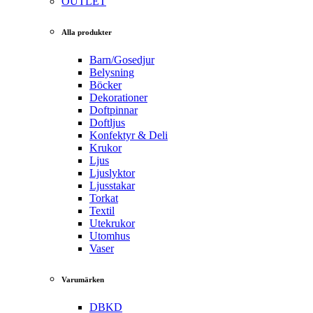
OUTLET
Alla produkter
Barn/Gosedjur
Belysning
Böcker
Dekorationer
Doftpinnar
Doftljus
Konfektyr & Deli
Krukor
Ljus
Ljuslyktor
Ljusstakar
Torkat
Textil
Utekrukor
Utomhus
Vaser
Varumärken
DBKD