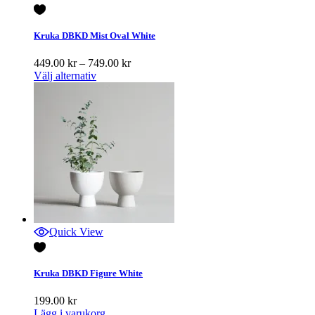
Kruka DBKD Mist Oval White
Prisintervall:
449.00
kr
–
749.00
kr
449.00 kr
Välj alternativ
till
749.00 kr
Quick View
Kruka DBKD Figure White
199.00
kr
Lägg i varukorg