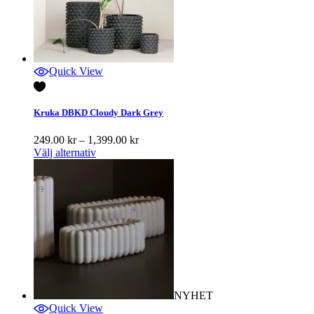
Quick View
Kruka DBKD Cloudy Dark Grey
Prisintervall:
249.00
kr
–
1,399.00
kr
249.00 kr
Välj alternativ
till
1,399.00 kr
NYHET
Quick View