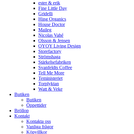
ester & erik
Fine Little Day
Gridelli
Hing Organics
House Doctor
Maileg
Nicolas Vahé
Olsson & Jensen
OYOY Living Design
Storefactory
Strömshaga
Stärkelsefabriken
Svanfeldts Coffee
Tell Me More
Teministeriet
Torplyktan
Watt & Veke
Butiken
Butiken
Öppettider
Bröllop
Kontakt
Kontakta oss
Vanliga frågor
Köpvillkor