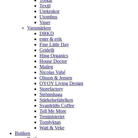
Torkat
Textil
Utekrukor
Utomhus
Vaser
Varumärken
DBKD
ester & erik
Fine Little Day
Gridelli
Hing Organics
House Doctor
Maileg
Nicolas Vahé
Olsson & Jensen
OYOY Living Design
Storefactory
Strömshaga
Stärkelsefabriken
Svanfeldts Coffee
Tell Me More
Teministeriet
Torplyktan
Watt & Veke
Butiken