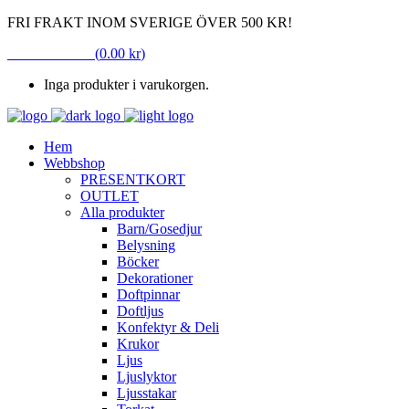
FRI FRAKT INOM SVERIGE ÖVER 500 KR!
VARUKORG
(
0.00
kr
)
Inga produkter i varukorgen.
Hem
Webbshop
PRESENTKORT
OUTLET
Alla produkter
Barn/Gosedjur
Belysning
Böcker
Dekorationer
Doftpinnar
Doftljus
Konfektyr & Deli
Krukor
Ljus
Ljuslyktor
Ljusstakar