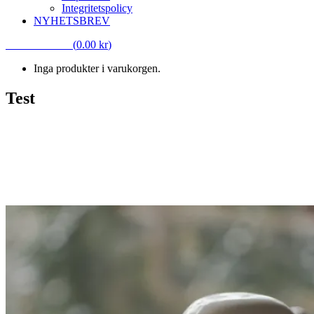
Integritetspolicy
NYHETSBREV
VARUKORG
(
0.00
kr
)
Inga produkter i varukorgen.
Test
Test