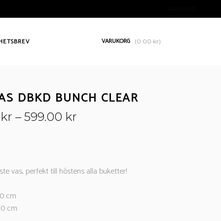
VARUKORG
VARUKORG
HETSBREV
(
0.00
kr
)
AS DBKD BUNCH CLEAR
Prisintervall:
0
kr
–
599.00
kr
349.00 kr
till
599.00 kr
 vas, perfekt till höstens alla buketter!
20 cm
30 cm