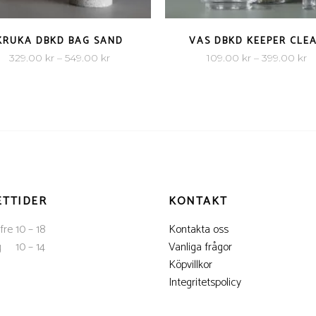
QUICK VIEW
QUICK VIEW
KRUKA DBKD BAG SAND
VAS DBKD KEEPER CLE
Prisintervall:
Pr
329.00
kr
–
549.00
kr
109.00
kr
–
399.00
kr
329.00 kr
10
till
till
549.00 kr
3
ETTIDER
KONTAKT
fre 10 – 18
Kontakta oss
g 10 – 14
Vanliga frågor
Köpvillkor
Integritetspolicy