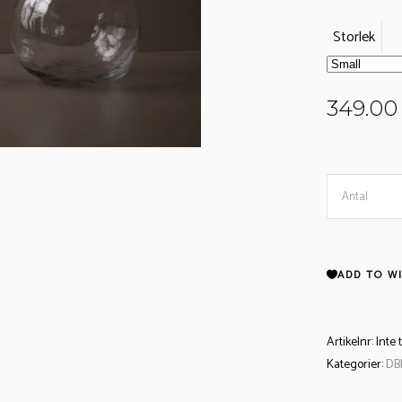
Storlek
349.0
Glasvas
Antal
DBKD
ADD TO WI
Bunch
Clear
Artikelnr:
Inte 
Kategorier:
DB
quantity