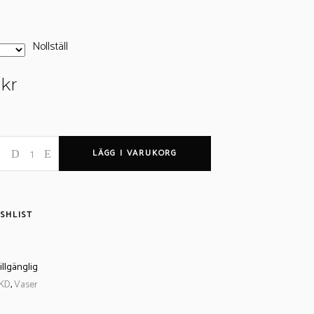
Nollställ
0
kr
LÄGG I VARUKORG
SHLIST
tillgänglig
KD
,
Vaser