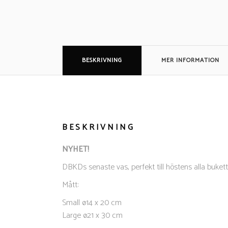
BESKRIVNING
MER INFORMATION
BESKRIVNING
NYHET!
DBKDs senaste vas, perfekt till höstens alla bukett
Mått:
Small ø14 x 20 cm
Large ø21 x 30 cm