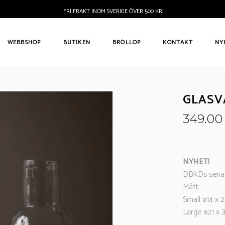
FRI FRAKT INOM SVERIGE ÖVER 500 KR!
WEBBSHOP
BUTIKEN
BRÖLLOP
KONTAKT
NY
GLASV
349.0
NYHET!
DBKDs senaste
Mått:
Small ø14 x 
Large ø21 x 