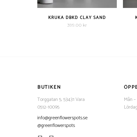
QUICK VIEW
KRUKA DBKD CLAY SAND
399.00
kr
BUTIKEN
ÖPP
Torggatan 5, 53431 Vara
Mån – 
0512-10095
Lörda
info@greenflowerspots.se
@greenflowerspots