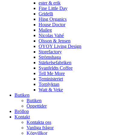
ester & erik
Fine Little Day
Gridelli
Hing Organics
House Doctor
Maileg
Nicolas Vahé
Olsson & Jensen
OYOY Living Design
Storefactory
Strömshaga
Stärkelsefabriken
Svanfeldts Coffee
Tell Me More
Teministeriet
Torplyktan
Watt & Veke
Butiken
Butiken
Öppettider
Bröllop
Kontakt
Kontakta oss
Vanliga frågor
Köpvillkor