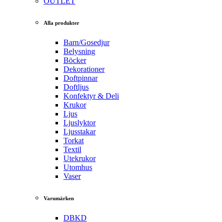
OUTLET
Alla produkter
Barn/Gosedjur
Belysning
Böcker
Dekorationer
Doftpinnar
Doftljus
Konfektyr & Deli
Krukor
Ljus
Ljuslyktor
Ljusstakar
Torkat
Textil
Utekrukor
Utomhus
Vaser
Varumärken
DBKD