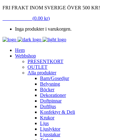
FRI FRAKT INOM SVERIGE ÖVER 500 KR!
VARUKORG
(
0.00
kr
)
Inga produkter i varukorgen.
Hem
Webbshop
PRESENTKORT
OUTLET
Alla produkter
Barn/Gosedjur
Belysning
Böcker
Dekorationer
Doftpinnar
Doftljus
Konfektyr & Deli
Krukor
Ljus
Ljuslyktor
Ljusstakar