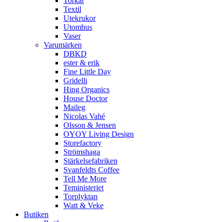
Torkat
Textil
Utekrukor
Utomhus
Vaser
Varumärken
DBKD
ester & erik
Fine Little Day
Gridelli
Hing Organics
House Doctor
Maileg
Nicolas Vahé
Olsson & Jensen
OYOY Living Design
Storefactory
Strömshaga
Stärkelsefabriken
Svanfeldts Coffee
Tell Me More
Teministeriet
Torplyktan
Watt & Veke
Butiken