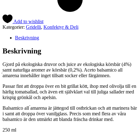
Add to wishlist
Kategorier:
Gridelli
,
Konfektyr & Deli
Beskrivning
Beskrivning
Gjord på ekologiska druvor och juice av ekologiska körsbär (4%)
samt naturliga aromer av körsbär (0,2%). Aceto balsamico all
́amarena innehåller inget tillsatt socker eller färgämnen.
Passar fint att droppa över en bit grillat kött, ihop med olivolja till en
härlig tomatsallad, och även ett självklart val till juliga sallader med
krispig grönkål och apelsin.
Balsamico all ́amarena är jättegod till ostbrickan och att marinera bär
i samt att droppa över vaniljglass. Precis som med flera av våra
balsamico är den utmärkt att blanda fräscha drinkar med.
250 ml