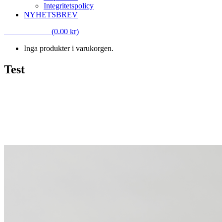
Integritetspolicy
NYHETSBREV
VARUKORG
(
0.00
kr
)
Inga produkter i varukorgen.
Test
Test