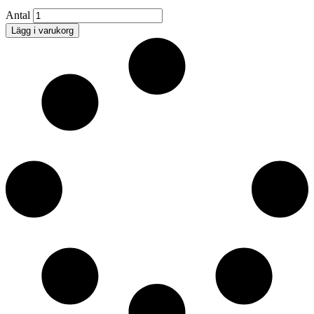
Gridelli
Antal
Aceto
Lägg i varukorg
Balsamico
All'amarena
quantity