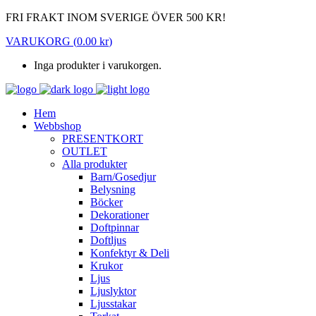
FRI FRAKT INOM SVERIGE ÖVER 500 KR!
VARUKORG
(
0.00
kr
)
Inga produkter i varukorgen.
Hem
Webbshop
PRESENTKORT
OUTLET
Alla produkter
Barn/Gosedjur
Belysning
Böcker
Dekorationer
Doftpinnar
Doftljus
Konfektyr & Deli
Krukor
Ljus
Ljuslyktor
Ljusstakar