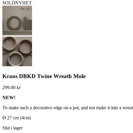
SOLD
NYHET
Krans DBKD Twine Wreath Mole
299.00
kr
NEW!
To make such a decorative edge on a pot, and not make it into a wr
Ø 27 cm (4cm)
Slut i lager