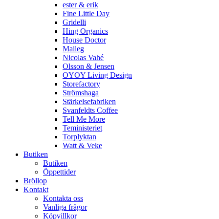
ester & erik
Fine Little Day
Gridelli
Hing Organics
House Doctor
Maileg
Nicolas Vahé
Olsson & Jensen
OYOY Living Design
Storefactory
Strömshaga
Stärkelsefabriken
Svanfeldts Coffee
Tell Me More
Teministeriet
Torplyktan
Watt & Veke
Butiken
Butiken
Öppettider
Bröllop
Kontakt
Kontakta oss
Vanliga frågor
Köpvillkor