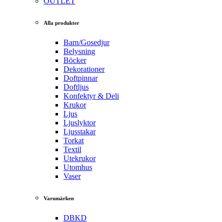
OUTLET
Alla produkter
Barn/Gosedjur
Belysning
Böcker
Dekorationer
Doftpinnar
Doftljus
Konfektyr & Deli
Krukor
Ljus
Ljuslyktor
Ljusstakar
Torkat
Textil
Utekrukor
Utomhus
Vaser
Varumärken
DBKD