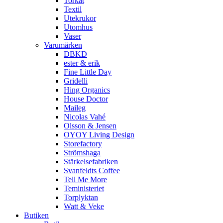
Torkat
Textil
Utekrukor
Utomhus
Vaser
Varumärken
DBKD
ester & erik
Fine Little Day
Gridelli
Hing Organics
House Doctor
Maileg
Nicolas Vahé
Olsson & Jensen
OYOY Living Design
Storefactory
Strömshaga
Stärkelsefabriken
Svanfeldts Coffee
Tell Me More
Teministeriet
Torplyktan
Watt & Veke
Butiken