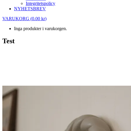
Integritetspolicy
NYHETSBREV
VARUKORG
(
0.00
kr
)
Inga produkter i varukorgen.
Test
Test