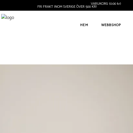
VARUKORG
(
0.00
kr
)
FRI FRAKT INOM SVERIGE ÖVER 500 KR!
Inga produkter i varukorgen.
HEM
WEBBSHOP