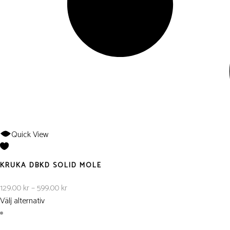
Quick View
KRUKA DBKD SOLID MOLE
Prisintervall:
129.00
kr
–
599.00
kr
129.00 kr
Välj alternativ
till
599.00 kr