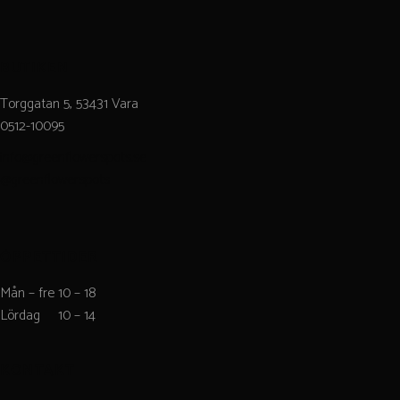
BUTIKEN
Torggatan 5, 53431 Vara
0512-10095
info@greenflowerspots.se
@greenflowerspots
ÖPPETTIDER
Mån – fre 10 – 18
Lördag 10 – 14
KONTAKT