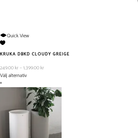
Quick View
KRUKA DBKD CLOUDY GREIGE
Prisintervall:
249.00
kr
–
1,399.00
kr
249.00 kr
Välj alternativ
till
1,399.00 kr