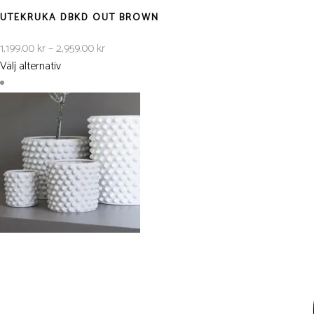
UTEKRUKA DBKD OUT BROWN
Prisintervall:
1,199.00
kr
–
2,959.00
kr
1,199.00 kr
Välj alternativ
till
2,959.00 kr