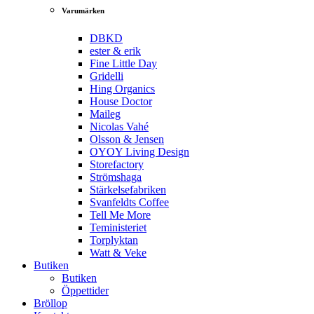
Varumärken
DBKD
ester & erik
Fine Little Day
Gridelli
Hing Organics
House Doctor
Maileg
Nicolas Vahé
Olsson & Jensen
OYOY Living Design
Storefactory
Strömshaga
Stärkelsefabriken
Svanfeldts Coffee
Tell Me More
Teministeriet
Torplyktan
Watt & Veke
Butiken
Butiken
Öppettider
Bröllop