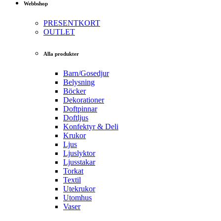
Webbshop
PRESENTKORT
OUTLET
Alla produkter
Barn/Gosedjur
Belysning
Böcker
Dekorationer
Doftpinnar
Doftljus
Konfektyr & Deli
Krukor
Ljus
Ljuslyktor
Ljusstakar
Torkat
Textil
Utekrukor
Utomhus
Vaser