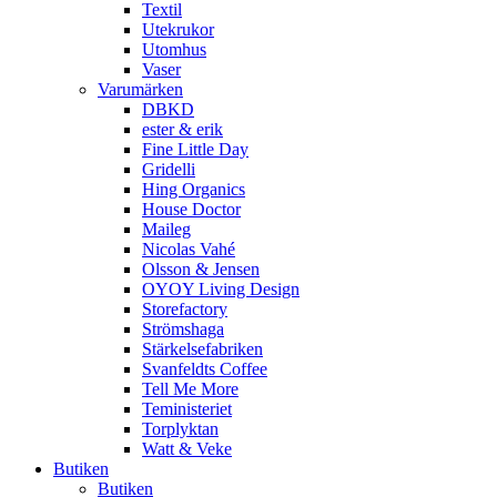
Textil
Utekrukor
Utomhus
Vaser
Varumärken
DBKD
ester & erik
Fine Little Day
Gridelli
Hing Organics
House Doctor
Maileg
Nicolas Vahé
Olsson & Jensen
OYOY Living Design
Storefactory
Strömshaga
Stärkelsefabriken
Svanfeldts Coffee
Tell Me More
Teministeriet
Torplyktan
Watt & Veke
Butiken
Butiken