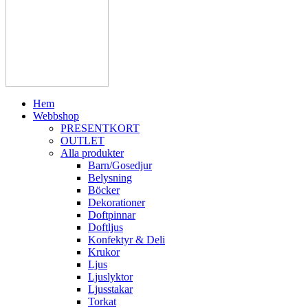
Hem
Webbshop
PRESENTKORT
OUTLET
Alla produkter
Barn/Gosedjur
Belysning
Böcker
Dekorationer
Doftpinnar
Doftljus
Konfektyr & Deli
Krukor
Ljus
Ljuslyktor
Ljusstakar
Torkat