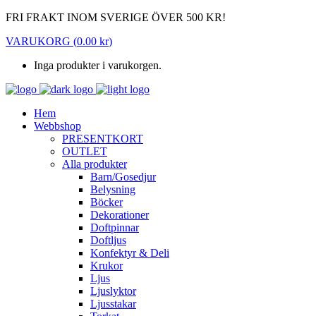
FRI FRAKT INOM SVERIGE ÖVER 500 KR!
VARUKORG
(
0.00
kr
)
Inga produkter i varukorgen.
Hem
Webbshop
PRESENTKORT
OUTLET
Alla produkter
Barn/Gosedjur
Belysning
Böcker
Dekorationer
Doftpinnar
Doftljus
Konfektyr & Deli
Krukor
Ljus
Ljuslyktor
Ljusstakar