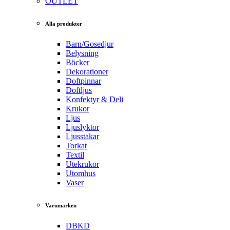
OUTLET
Alla produkter
Barn/Gosedjur
Belysning
Böcker
Dekorationer
Doftpinnar
Doftljus
Konfektyr & Deli
Krukor
Ljus
Ljuslyktor
Ljusstakar
Torkat
Textil
Utekrukor
Utomhus
Vaser
Varumärken
DBKD