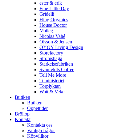
ester & erik
Fine Little Day
Gridelli
Hing Organics
House Doctor
Maileg
Nicolas Vahé
Olsson & Jensen
OYOY Living Design
Storefactory
Strömshaga
Stärkelsefabriken
Svanfeldts Coffee
Tell Me More
Teministeriet
Torplyktan
Watt & Veke
Butiken
Butiken
Öppettider
Bröllop
Kontakt
Kontakta oss
Vanliga frågor
Köpvillkor