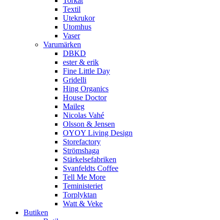
Torkat
Textil
Utekrukor
Utomhus
Vaser
Varumärken
DBKD
ester & erik
Fine Little Day
Gridelli
Hing Organics
House Doctor
Maileg
Nicolas Vahé
Olsson & Jensen
OYOY Living Design
Storefactory
Strömshaga
Stärkelsefabriken
Svanfeldts Coffee
Tell Me More
Teministeriet
Torplyktan
Watt & Veke
Butiken